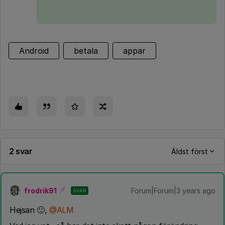
Android
betala
appar
2 svar
Äldst först
frodrik91
Forum|Forum|3 years ago
SVAR
Hejsan 🙂,
@ALM