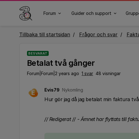
Forum
Guider och support
Grupp
Tillbaka till startsidan
Frågor och svar
Fakt
BESVARAT
Betalat två gånger
Forum|Forum|2 years ago
1 svar
48 visningar
Evis79
Nykomling
E
Hur gör jag då jag betalat min faktura tv
// Redigerat // - Ämnet har flyttats till fakt