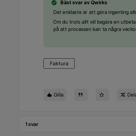
Bäst svar av
Qwirks
Det enklaste är att göra ingenting al
Om du trots allt vill begära en utbe
på att processen kan ta några veckor,
Faktura
Gilla
Del
1 svar