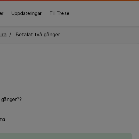
er
Uppdateringar
Till Tre.se
ura
Betalat två gånger
å gånger??
ura