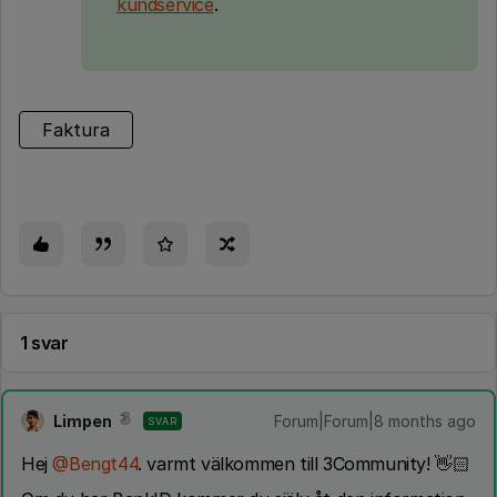
kundservice
.
Faktura
1 svar
Limpen
Forum|Forum|8 months ago
SVAR
Hej ​
@Bengt44
. varmt välkommen till 3Community! 👋🏻