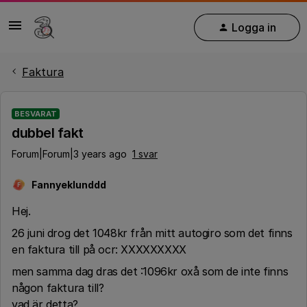
Logga in
Faktura
BESVARAT
dubbel fakt
Forum|Forum|3 years ago
1 svar
Fannyeklunddd
F
Hej.
26 juni drog det 1048kr från mitt autogiro som det finns
en faktura till på ocr: XXXXXXXXX
men samma dag dras det :1096kr oxå som de inte finns
någon faktura till?
vad är detta?