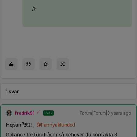
/F
1 svar
frodrik91
Forum|Forum|3 years ago
SVAR
Hejsan 👋🏻 ,
@Fannyeklunddd
Gällande fakturafrågor så behöver du kontakta 3