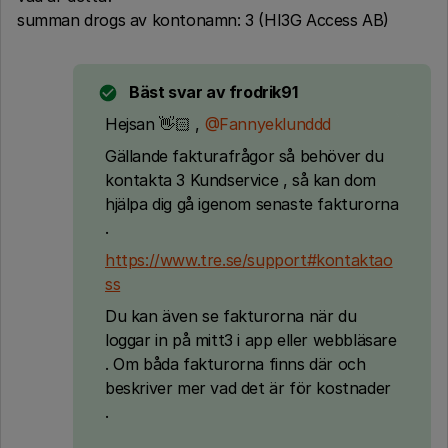
summan drogs av kontonamn: 3 (HI3G Access AB)
Bäst svar av
frodrik91
Hejsan 👋🏻 ,
@Fannyeklunddd
Gällande fakturafrågor så behöver du
kontakta 3 Kundservice , så kan dom
hjälpa dig gå igenom senaste fakturorna
.
https://www.tre.se/support#kontaktao
ss
Du kan även se fakturorna när du
loggar in på mitt3 i app eller webbläsare
. Om båda fakturorna finns där och
beskriver mer vad det är för kostnader
.