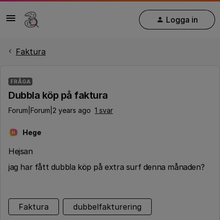
Logga in
Faktura
FRÅGA
Dubbla köp på faktura
Forum|Forum|2 years ago
1 svar
Hege
H
Hejsan
jag har fått dubbla köp på extra surf denna månaden?
Faktura
dubbelfakturering