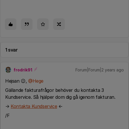
1 svar
frodrik91
Forum|Forum|2 years ago
Hejsan 😉,
@Hege
Gällande fakturafrågor behöver du kontakta 3
Kundservice. Så hjälper dom dig gå igenom fakturan.
→
Kontakta Kundservice
←
/F