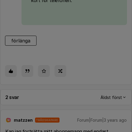
kort för telefonen.
förlänga
2 svar
Äldst först
matzzen
Forum|Forum|3 years ago
TRÅDSKAPARE
M
Kan jag fortsätta mitt abonnemang med endast