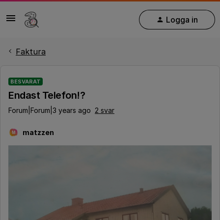
Logga in
Faktura
BESVARAT
Endast Telefon!?
Forum|Forum|3 years ago
2 svar
matzzen
M