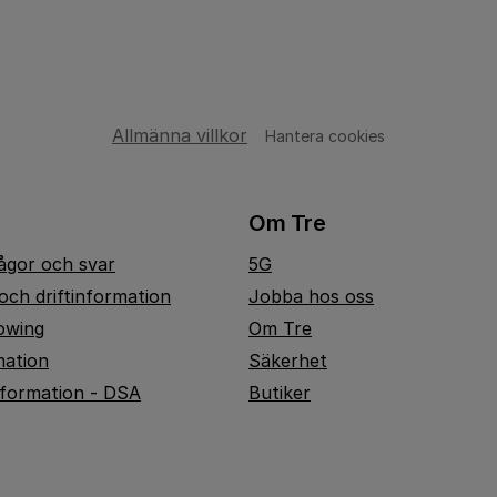
Allmänna villkor
Hantera cookies
Om Tre
rågor och svar
5G
och driftinformation
Jobba hos oss
owing
Om Tre
mation
Säkerhet
nformation - DSA
Butiker