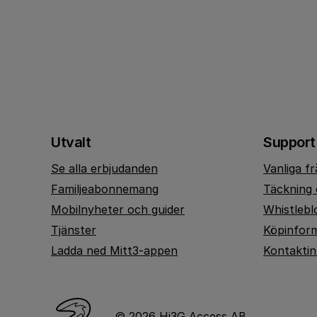
Utvalt
Support
Se alla erbjudanden
Vanliga f
Familjeabonnemang
Täckning 
Mobilnyheter och guider
Whistlebl
Tjänster
Köpinfor
Ladda ned Mitt3-appen
Kontakti
© 2026 Hi3G Access AB.