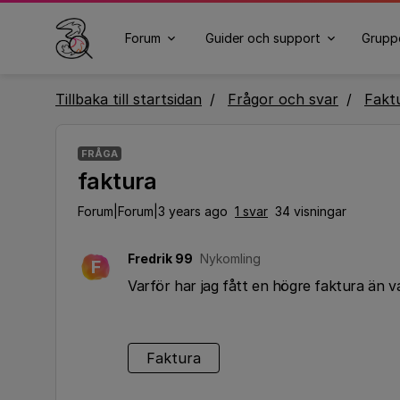
Forum
Guider och support
Grupp
Tillbaka till startsidan
Frågor och svar
Fakt
FRÅGA
faktura
Forum|Forum|3 years ago
1 svar
34 visningar
Fredrik 99
Nykomling
F
Varför har jag fått en högre faktura än van
Faktura