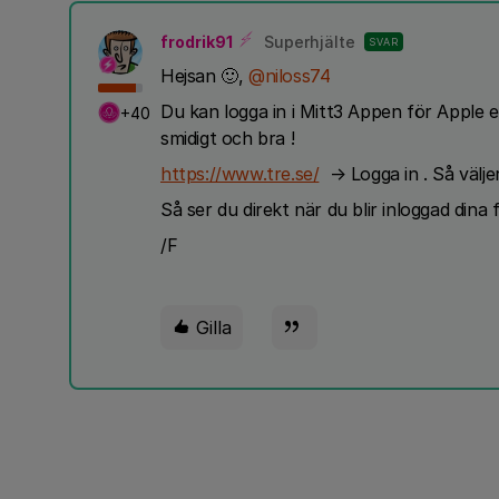
frodrik91
Superhjälte
SVAR
Hejsan 🙂,
@niloss74
Du kan logga in i Mitt3 Appen för Apple e
+40
smidigt och bra !
https://www.tre.se/
→ Logga in . Så välje
Så ser du direkt när du blir inloggad dina 
/F
Gilla