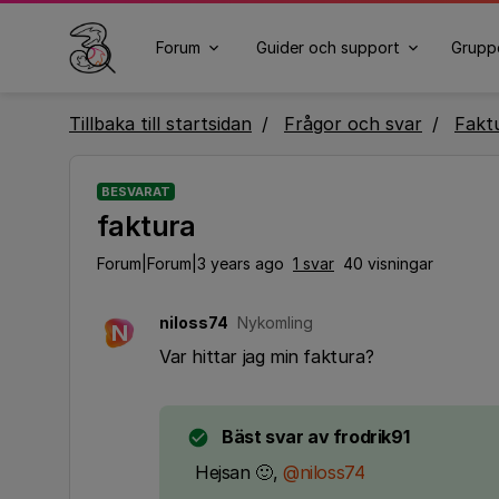
Forum
Guider och support
Grupp
Tillbaka till startsidan
Frågor och svar
Fakt
BESVARAT
faktura
Forum|Forum|3 years ago
1 svar
40 visningar
niloss74
Nykomling
N
Var hittar jag min faktura?
Bäst svar av
frodrik91
Hejsan 🙂,
@niloss74