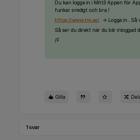
Du kan logga in i Mitt3 Appen för App
funkar smidigt och bra !
https://www.tre.se/
→ Logga in . Så v
Så ser du direkt när du blir inloggad d
/F
Gilla
Del
1 svar