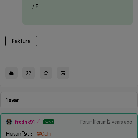
/ F
Faktura
1 svar
frodrik91
Forum|Forum|2 years ago
SVAR
Hejsan 👋🏻 ,
@CoFi