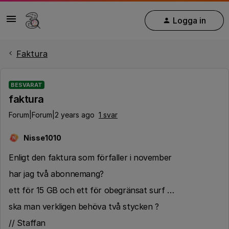
Logga in
Faktura
BESVARAT
faktura
Forum|Forum|2 years ago
1 svar
Nisse1010
N
Enligt den faktura som förfaller i november
har jag två abonnemang?
ett för 15 GB och ett för obegränsat surf …
ska man verkligen behöva två stycken ?
// Staffan