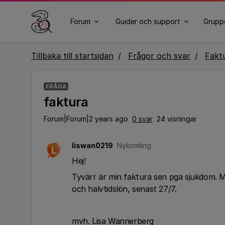
Forum
Guider och support
Grupp
Tillbaka till startsidan
Frågor och svar
Fakt
FRÅGA
faktura
Forum|Forum|2 years ago
0 svar
24 visningar
liswan0219
Nykomling
L
Hej!
Tyvärr är min faktura sen pga sjukdom. Mi
och halvtidslön, senast 27/7.
mvh. Lisa Wannerberg