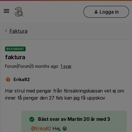
Logga in
Faktura
BESVARAT
faktura
Forum|Forum|5 months ago
1 svar
Erika82
E
Har strul med pengar från försäkringskassan vet ej om
inner få pengar den 27 feb kan jag få uppskov
Bäst svar av
Martin 20 år med 3
@Erika82
Hej, 😁