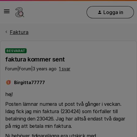
Logga in
Faktura
BESVARAT
faktura kommer sent
Forum|Forum|3 years ago
1 svar
Birgitta77777
B
hej!
Posten lämnar numera ut post två gånger i veckan.
Idag fick jag min faktura (230424) som förfaller till
betalning den 230426. Jag har alltså endast två dagar
på mig att betala min faktura.
Ni behöver tidigarelägga era utskick med