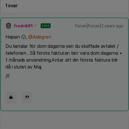
1 svar
frodrik91
Forum|Forum|3 years ago
SVAR
Hejsan 🙂,
@Aldegren
Du betalar för dom dagarna sen du skaffade avtalet /
telefonen . Så första fakturan bör vara dom dagarna +
1 månads användning.Antar att din första faktura blir
då i slutet av Maj.
/F