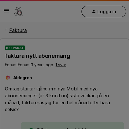
Logga in
Faktura
BESVARAT
faktura nytt abonemang
Forum|Forum|3 years ago
1 svar
Aldegren
A
Om jag startar igång min nya Mobil med nya
abonnemanget (är 3 kund nu) sista veckan på en
månad, faktureras jag för en hel månad eller bara
delvis?