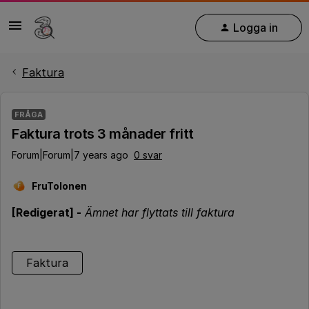
Logga in
Faktura
FRÅGA
Faktura trots 3 månader fritt
Forum|Forum|7 years ago
0 svar
FruTolonen
F
[Redigerat] -
Ämnet har flyttats till faktura
Faktura