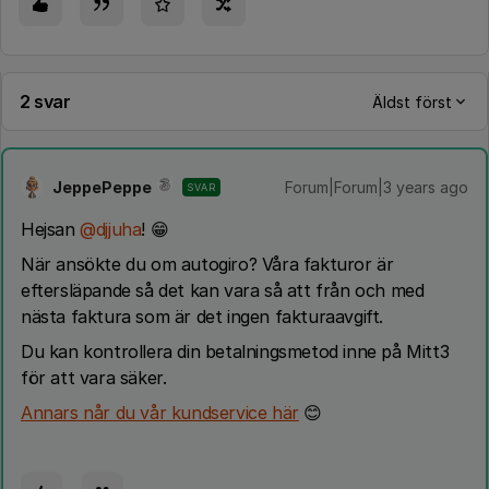
2 svar
Äldst först
JeppePeppe
Forum|Forum|3 years ago
SVAR
Hejsan
@djjuha
! 😁
När ansökte du om autogiro? Våra fakturor är
eftersläpande så det kan vara så att från och med
nästa faktura som är det ingen fakturaavgift.
Du kan kontrollera din betalningsmetod inne på Mitt3
för att vara säker.
Annars når du vår kundservice här
😊