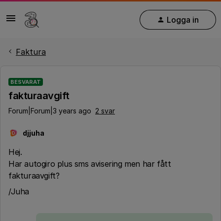
Logga in
Faktura
BESVARAT
fakturaavgift
Forum|Forum|3 years ago
2 svar
djjuha
D
Hej.
Har autogiro plus sms avisering men har fått
fakturaavgift?
/Juha