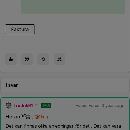
Faktura
1 svar
frodrik91
Forum|Forum|3 years ago
SVAR
Hejsan 👋🏻 ,
@Oleg
Det kan finnas olika anledningar för det . Det kan vara