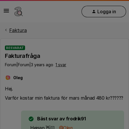
Logga in
Faktura
BESVARAT
Fakturafråga
Forum|Forum|3 years ago
1 svar
Oleg
O
Hej.
Varför kostar min faktura för mars månad 480 kr??????
Bäst svar av
frodrik91
Hejsan 👋🏻 ,
@Oleg