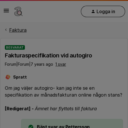
Logga in
Faktura
BESVARAT
Fakturaspecifikation vid autogiro
Forum|Forum|7 years ago
1 svar
Spratt
S
Om jag väljer autogiro- kan jag inte se en
specifikation av månadsfakturan online någon stans?
[Redigerat] -
Ämnet har flyttats till faktura
Bäst svar av
Pettersson