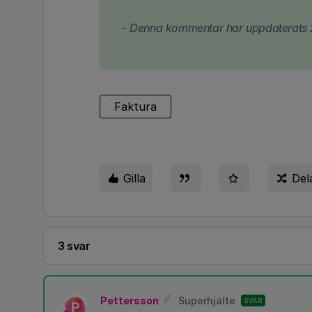
- Denna kommentar har uppdaterats 
Faktura
Gilla
Del
3 svar
Pettersson
Superhjälte
SVAR
P