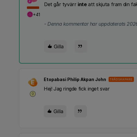
Det går tyvärr
inte
att skjuta fram din fa
+41
- Denna kommentar har uppdaterats 2026
Gilla
Etopabasi Philip Akpan John
TRÅDSKAPARE
E
Hej! Jag ringde fick inget svar
Gilla