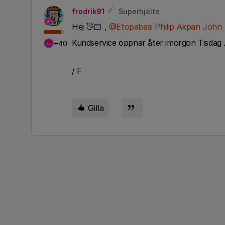
frodrik91
Superhjälte
Hej 👋🏻 ,
@Etopabasi Philip Akpan John
Kundservice öppnar åter imorgon Tisdag . 
+40
/ F
Gilla