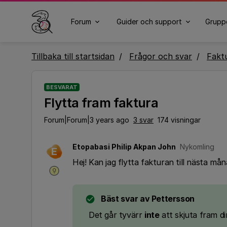
Forum
Guider och support
Grupp
Tillbaka till startsidan
Frågor och svar
Fakt
BESVARAT
Flytta fram faktura
Forum|Forum|3 years ago
3 svar
174 visningar
Etopabasi Philip Akpan John
Nykomling
E
Hej! Kan jag flytta fakturan till nästa m
Bäst svar av
Pettersson
Det går tyvärr
inte
att skjuta fram di