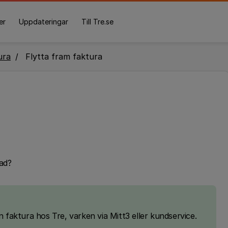
er
Uppdateringar
Till Tre.se
ura
Flytta fram faktura
ånad?
n faktura hos Tre, varken via Mitt3 eller kundservice.