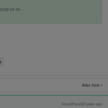
2026-01-19 -
a
Äldst först
Forum|Forum|3 years ago