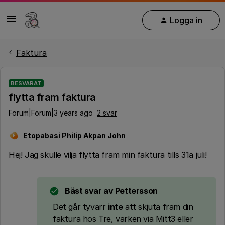
Logga in
Faktura
BESVARAT
flytta fram faktura
Forum|Forum|3 years ago
2 svar
Etopabasi Philip Akpan John
E
Hej! Jag skulle vilja flytta fram min faktura tills 31a juli!
Bäst svar av
Pettersson
Det går tyvärr
inte
att skjuta fram din
faktura hos Tre, varken via Mitt3 eller