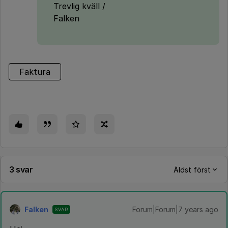
Trevlig kväll /
Falken
Faktura
3 svar
Äldst först
Falken
Forum|Forum|7 years ago
SVAR