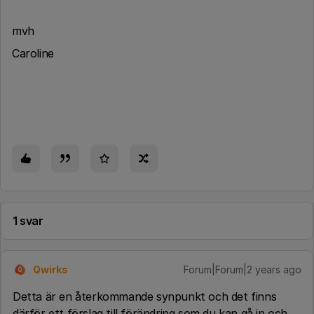
mvh
Caroline
1 svar
Qwirks
Forum|Forum|2 years ago
Q
Detta är en återkommande synpunkt och det finns
därför ett förslag till förändring som du kan gå in och