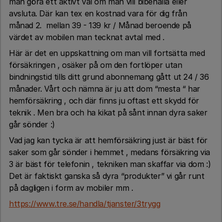
man göra ett aktivt val om man vill bibehålla eller
avsluta. Där kan tex en kostnad vara för dig från
månad 2. mellan 39 - 139 kr / Månad beroende på
värdet av mobilen man tecknat avtal med .
Här är det en uppskattning om man vill fortsätta med
försäkringen , osäker på om den fortlöper utan
bindningstid tills ditt grund abonnemang gått ut 24 / 36
månader. Vårt och nämna är ju att dom “mesta “ har
hemförsäkring , och där finns ju oftast ett skydd för
teknik . Men bra och ha kikat på sånt innan dyra saker
går sönder :)
Vad jag kan tycka är att hemförsäkring just är bäst för
saker som går sönder i hemmet , medans försäkring via
3 är bäst för telefonin , tekniken man skaffar via dom :)
Det är faktiskt ganska så dyra “produkter” vi går runt
på dagligen i form av mobiler mm .
https://www.tre.se/handla/tjanster/3trygg