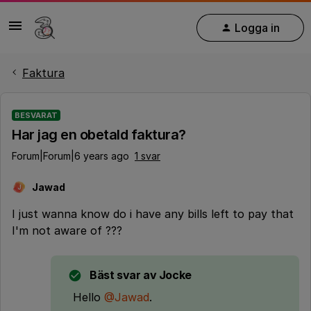
Logga in
Faktura
BESVARAT
Har jag en obetald faktura?
Forum|Forum|6 years ago
1 svar
Jawad
J
I just wanna know do i have any bills left to pay that
I'm not aware of ???
Bäst svar av
Jocke
Hello
@Jawad
.