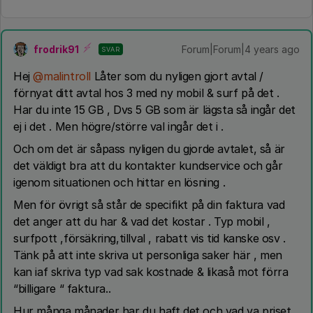
frodrik91
Forum|Forum|4 years ago
SVAR
Hej
@malintroll
Låter som du nyligen gjort avtal /
förnyat ditt avtal hos 3 med ny mobil & surf på det .
Har du inte 15 GB , Dvs 5 GB som är lägsta så ingår det
ej i det . Men högre/större val ingår det i .
Och om det är såpass nyligen du gjorde avtalet, så är
det väldigt bra att du kontakter kundservice och går
igenom situationen och hittar en lösning .
Men för övrigt så står de specifikt på din faktura vad
det anger att du har & vad det kostar . Typ mobil ,
surfpott ,försäkring,tillval , rabatt vis tid kanske osv .
Tänk på att inte skriva ut personliga saker här , men
kan iaf skriva typ vad sak kostnade & likaså mot förra
“billigare “ faktura..
Hur många månader har du haft det och vad va priset