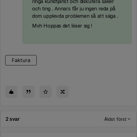
ringa kundtjänst och diskutera saker
och ting . Annars får ju ingen reda på
dom upplevda problemen så att säga .
Mvh Hoppas det löser sig !
Faktura
2 svar
Äldst först