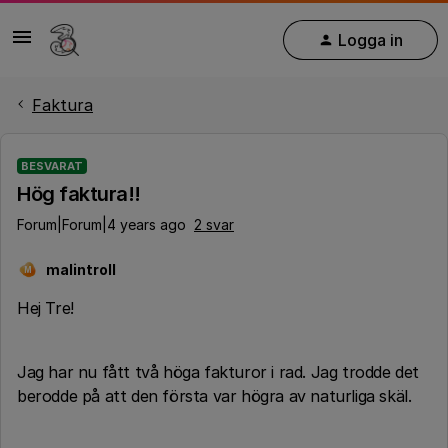
Logga in
Faktura
BESVARAT
Hög faktura!!
Forum|Forum|4 years ago
2 svar
malintroll
M
Hej Tre!
Jag har nu fått två höga fakturor i rad. Jag trodde det
berodde på att den första var högra av naturliga skäl.