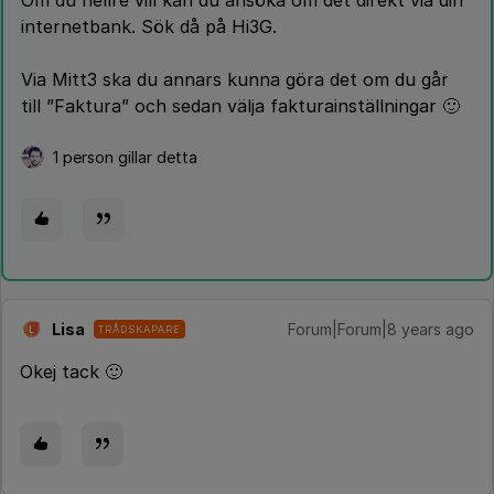
Om du hellre vill kan du ansöka om det direkt via din
internetbank. Sök då på Hi3G.
Via Mitt3 ska du annars kunna göra det om du går
till ”Faktura” och sedan välja fakturainställningar 🙂
1 person gillar detta
Lisa
Forum|Forum|8 years ago
TRÅDSKAPARE
L
Okej tack 🙂