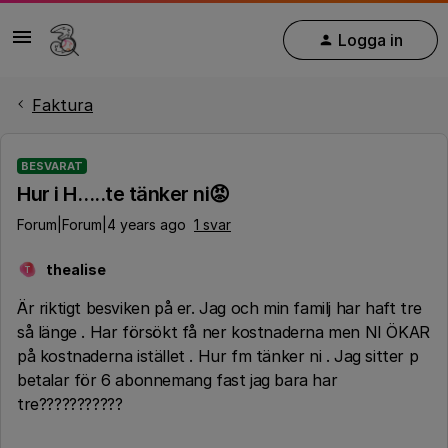
Logga in
Faktura
BESVARAT
Hur i H…..te tänker ni😡
Forum|Forum|4 years ago
1 svar
thealise
T
Är riktigt besviken på er. Jag och min familj har haft tre
så länge . Har försökt få ner kostnaderna men NI ÖKAR
på kostnaderna istället . Hur fm tänker ni . Jag sitter p
betalar för 6 abonnemang fast jag bara har
tre???????????