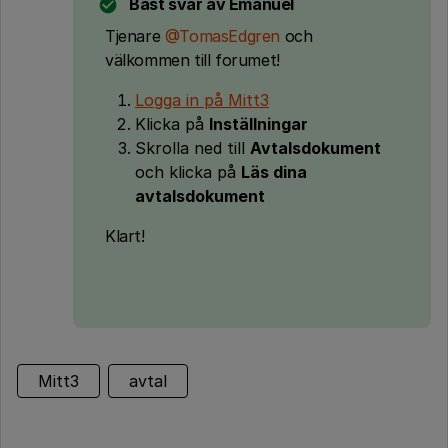
Bäst svar av
Emanuel
Tjenare
@TomasEdgren
och
välkommen till forumet!
Logga in på Mitt3
Klicka på
Inställningar
Skrolla ned till
Avtalsdokument
och klicka på
Läs dina
avtalsdokument
Klart!
Mitt3
avtal