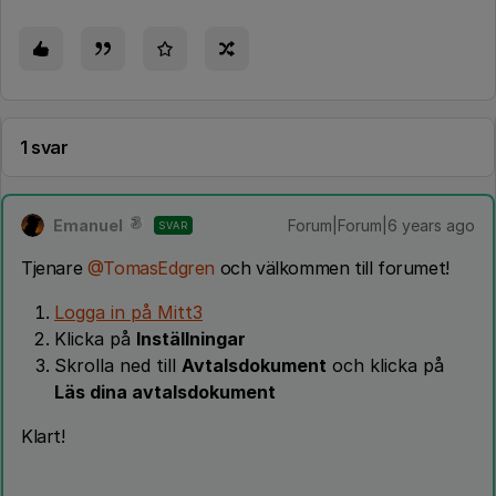
1 svar
Emanuel
Forum|Forum|6 years ago
SVAR
Tjenare
@TomasEdgren
och välkommen till forumet!
Logga in på Mitt3
Klicka på
Inställningar
Skrolla ned till
Avtalsdokument
och klicka på
Läs dina avtalsdokument
Klart!