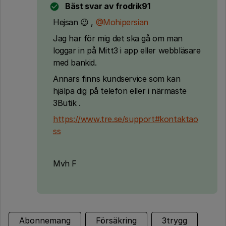
Bäst svar av
frodrik91
Hejsan 😉 ,
@Mohipersian
Jag har för mig det ska gå om man
loggar in på Mitt3 i app eller webbläsare
med bankid.
Annars finns kundservice som kan
hjälpa dig på telefon eller i närmaste
3Butik .
https://www.tre.se/support#kontaktao
ss
Mvh F
Abonnemang
Försäkring
3trygg