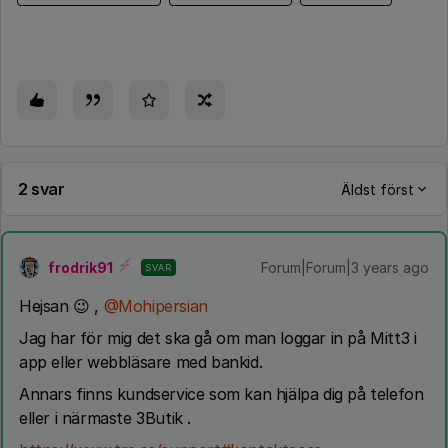
2 svar
Äldst först
frodrik91
Forum|Forum|3 years ago
SVAR
Hejsan 😉 ,
@Mohipersian
Jag har för mig det ska gå om man loggar in på Mitt3 i
app eller webbläsare med bankid.
Annars finns kundservice som kan hjälpa dig på telefon
eller i närmaste 3Butik .