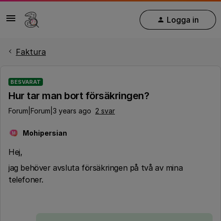
Logga in
Faktura
BESVARAT
Hur tar man bort försäkringen?
Forum|Forum|3 years ago
2 svar
Mohipersian
M
Hej,
jag behöver avsluta försäkringen på två av mina
telefoner.