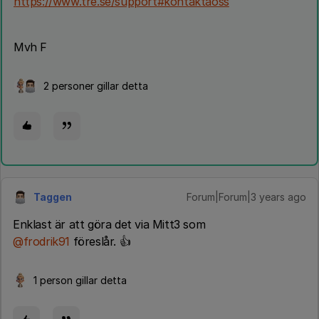
https://www.tre.se/support#kontaktaoss
Mvh F
2 personer gillar detta
Taggen
Forum|Forum|3 years ago
Enklast är att göra det via Mitt3 som
@frodrik91
föreslår. 👍
1 person gillar detta