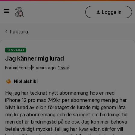
Logga in
Faktura
BESVARAT
Jag känner mig lurad
Forum|Forum|5 years ago
1 svar
Nibl alshibi
N
Hej jag har tecknat nytt abonnemang hos er med
iPhone 12 pro max 749kr per abonnemang men jag har
blivit lurad av ellon företaget de lurade mig genom låta
mig köpa abonnemang och de sa inget om bindnings tid
men det är bindningstid på de osv. Jag kommer behöva
betala väldigt mycket ifall jag har kvar ellon därför vill