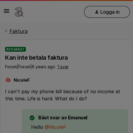
Logga in
Faktura
BESVARAT
Kan inte betala faktura
Forum|Forum|6 years ago
1 svar
NicoleF
N
I can't pay my phone bill because of no income at
this time. Life is hard. What do I do?
Bäst svar av
Emanuel
Hello
@NicoleF