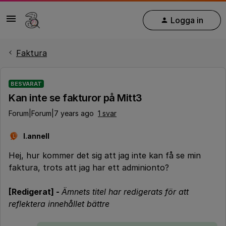
Logga in
Faktura
BESVARAT
Kan inte se fakturor på Mitt3
Forum|Forum|7 years ago
1 svar
l.annell
L
Hej, hur kommer det sig att jag inte kan få se min
faktura, trots att jag har ett adminionto?
[Redigerat] -
Ämnets titel har redigerats för att
reflektera innehållet bättre