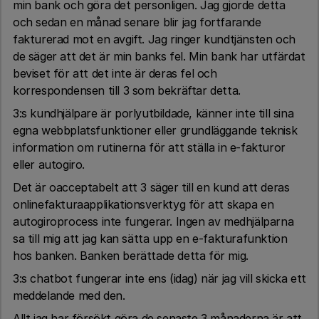
min bank och göra det personligen. Jag gjorde detta
och sedan en månad senare blir jag fortfarande
fakturerad mot en avgift. Jag ringer kundtjänsten och
de säger att det är min banks fel. Min bank har utfärdat
beviset för att det inte är deras fel och
korrespondensen till 3 som bekräftar detta.
3:s kundhjälpare är porlyutbildade, känner inte till sina
egna webbplatsfunktioner eller grundläggande teknisk
information om rutinerna för att ställa in e-fakturor
eller autogiro.
Det är oacceptabelt att 3 säger till en kund att deras
onlinefakturaapplikationsverktyg för att skapa en
autogiroprocess inte fungerar. Ingen av medhjälparna
sa till mig att jag kan sätta upp en e-fakturafunktion
hos banken. Banken berättade detta för mig.
3:s chatbot fungerar inte ens (idag) när jag vill skicka ett
meddelande med den.
Allt jag har försökt göra de senaste 3 månaderna är att