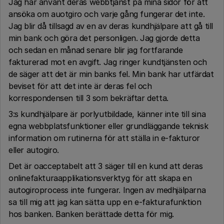
Jag har använt deras webbtjänst på mina sidor för att
ansöka om auotgiro och varje gång fungerar det inte.
Jag blir då tillsagd av en av deras kundhjälpare att gå till
min bank och göra det personligen. Jag gjorde detta
och sedan en månad senare blir jag fortfarande
fakturerad mot en avgift. Jag ringer kundtjänsten och
de säger att det är min banks fel. Min bank har utfärdat
beviset för att det inte är deras fel och
korrespondensen till 3 som bekräftar detta.
3:s kundhjälpare är porlyutbildade, känner inte till sina
egna webbplatsfunktioner eller grundläggande teknisk
information om rutinerna för att ställa in e-fakturor
eller autogiro.
Det är oacceptabelt att 3 säger till en kund att deras
onlinefakturaapplikationsverktyg för att skapa en
autogiroprocess inte fungerar. Ingen av medhjälparna
sa till mig att jag kan sätta upp en e-fakturafunktion
hos banken. Banken berättade detta för mig.