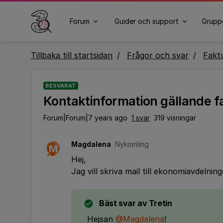
Forum
Guider och support
Grupp
Tillbaka till startsidan
Frågor och svar
Fakt
BESVARAT
Kontaktinformation gällande f
Forum|Forum|7 years ago
1 svar
319 visningar
Magdalena
Nykomling
M
Hej,
Jag vill skriva mail till ekonomiavdeln
Bäst svar av
Tretin
Hejsan
@Magdalena
!