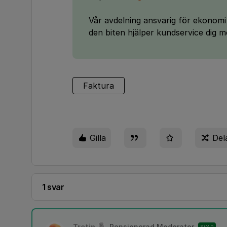
Vår avdelning ansvarig för ekonomi
den biten hjälper kundservice dig 
Faktura
Gilla
Del
1 svar
Tretin
Pensionerad Moderator
SVAR