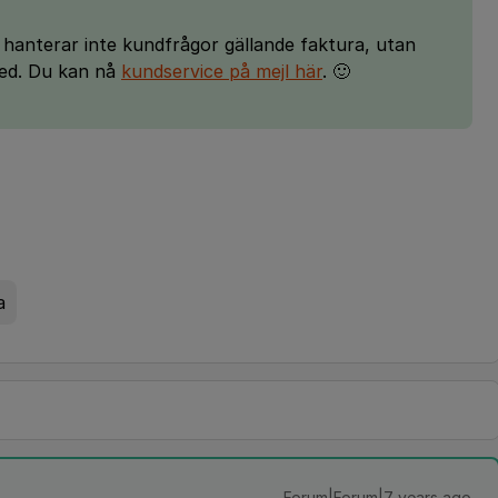
 hanterar inte kundfrågor gällande faktura, utan
med. Du kan nå
kundservice på mejl här
. 🙂
a
Forum|Forum|7 years ago