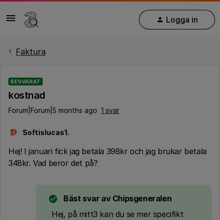
Logga in
Faktura
BESVARAT
kostnad
Forum|Forum|5 months ago
1 svar
Softislucas1.
S
Hej! I januari fick jag betala 398kr och jag brukar betala
348kr. Vad beror det på?
Bäst svar av
Chipsgeneralen
Hej, på mitt3 kan du se mer specifikt