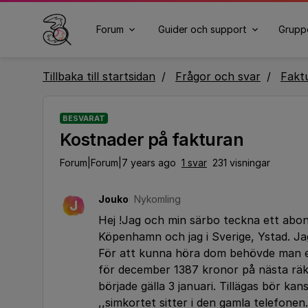
Forum
Guider och support
Grupp
Tillbaka till startsidan
Frågor och svar
Fakt
BESVARAT
Kostnader på fakturan
Forum|Forum|7 years ago
1 svar
231 visningar
Jouko
Nykomling
J
Hej !Jag och min särbo teckna ett abon
Köpenhamn och jag i Sverige, Ystad. Jag
För att kunna höra dom behövde man en f
för december 1387 kronor på nästa räkni
började gälla 3 januari. Tillägas bör ka
,,simkortet sitter i den gamla telefone