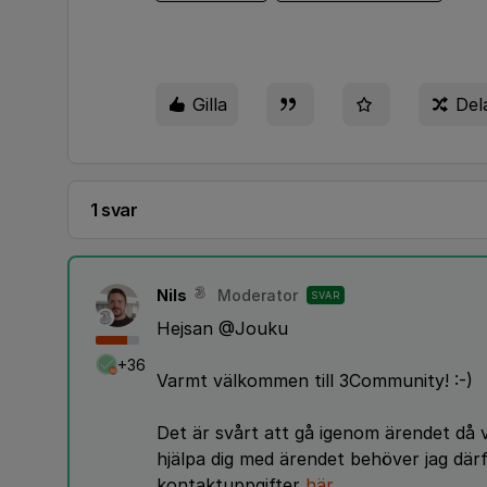
Gilla
Del
1 svar
Nils
Moderator
SVAR
Hejsan @Jouku
+36
Varmt välkommen till 3Community! :-)
Det är svårt att gå igenom ärendet då v
hjälpa dig med ärendet behöver jag där
kontaktuppgifter
här
.