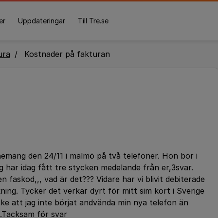
er
Uppdateringar
Till Tre.se
ura
Kostnader på fakturan
emang den 24/11 i malmö på två telefoner. Hon bor i
 har idag fått tre stycken medelande från er,3svar.
askod,,, vad är det??? Vidare har vi blivit debiterade
ng. Tycker det verkar dyrt för mitt sim kort i Sverige
nske att jag inte börjat andvända min nya telefon än
n..Tacksam för svar