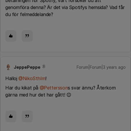
betalningen för Spotify, vart försöker du att
genomföra denna? Är det via Spotifys hemsida? Vad får
du för felmeddelande?
JeppePeppe
Forum|Forum|3 years ago
Halloj
@NikoSthlm
!
Har du kikat på
@Pettersson
s svar ännu? Återkom
gärna med hur det har gått! 😊