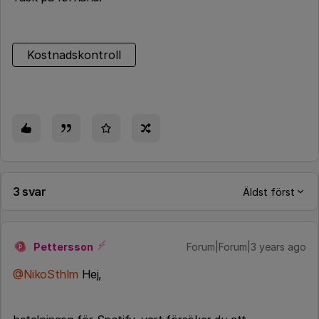
Kostnadskontroll
3 svar
Äldst först
Pettersson
Forum|Forum|3 years ago
P
@NikoSthlm
Hej,