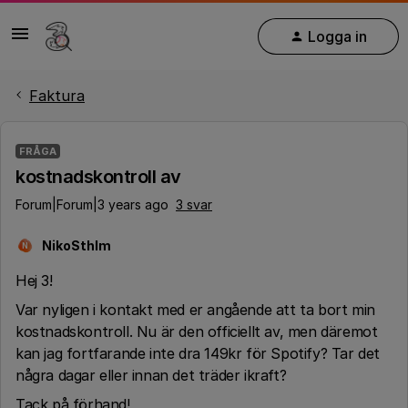
Logga in
Faktura
FRÅGA
kostnadskontroll av
Forum|Forum|3 years ago
3 svar
NikoSthlm
N
Hej 3!
Var nyligen i kontakt med er angående att ta bort min
kostnadskontroll. Nu är den officiellt av, men däremot
kan jag fortfarande inte dra 149kr för Spotify? Tar det
några dagar eller innan det träder ikraft?
Tack på förhand!