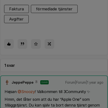
Faktura
förmedlade tjänster
Avgifter
1 svar
JeppePeppe
Forum|Forum|1 year ago
SVAR
Hejsan ​
@Snoozy
! Välkommen till 3Community ✨
Hmm, det låter som att du har “Apple One” som
tilläggstjänst. Du kan själv ta bort denna tjänst genom