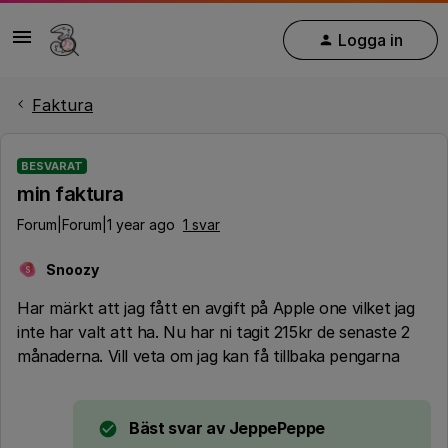
Logga in
Faktura
BESVARAT
min faktura
Forum|Forum|1 year ago
1 svar
Snoozy
S
Har märkt att jag fått en avgift på Apple one vilket jag
inte har valt att ha. Nu har ni tagit 215kr de senaste 2
månaderna. Vill veta om jag kan få tillbaka pengarna
Bäst svar av
JeppePeppe