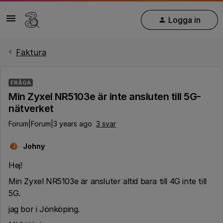
Logga in
Faktura
FRÅGA
Min Zyxel NR5103e är inte ansluten till 5G-
nätverket
Forum|Forum|3 years ago
3 svar
Johny
J
Hej!
Min Zyxel NR5103e är ansluter altid bara till 4G inte till
5G.
jag bor i Jönköping.