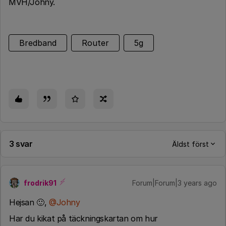
MVH/Johny.
Bredband
Router
5g
3 svar
Äldst först
frodrik91
Forum|Forum|3 years ago
Hejsan 🙂,
@Johny
Har du kikat på täckningskartan om hur