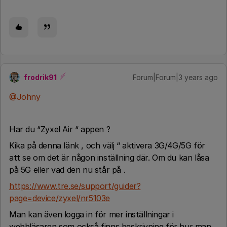
frodrik91
Forum|Forum|3 years ago
@Johny
Har du “Zyxel Air “ appen ?
Kika på denna länk , och välj “ aktivera 3G/4G/5G för
att se om det är någon inställning där. Om du kan låsa
på 5G eller vad den nu står på .
https://www.tre.se/support/guider?
page=device/zyxel/nr5103e
Man kan även logga in för mer inställningar i
webbläsaren som också finns beskrivning för hur man