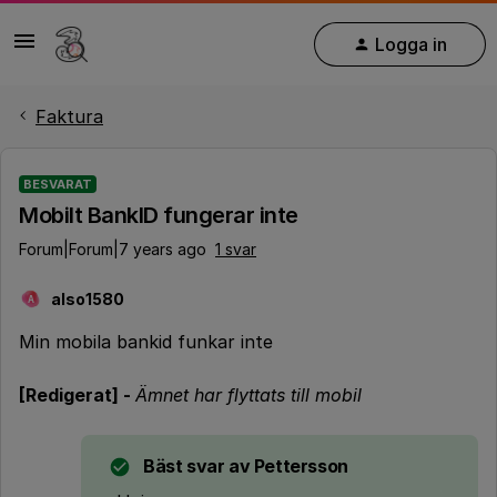
Logga in
Faktura
BESVARAT
Mobilt BankID fungerar inte
Forum|Forum|7 years ago
1 svar
also1580
A
Min mobila bankid funkar inte
[Redigerat] -
Ämnet har flyttats till mobil
Bäst svar av
Pettersson