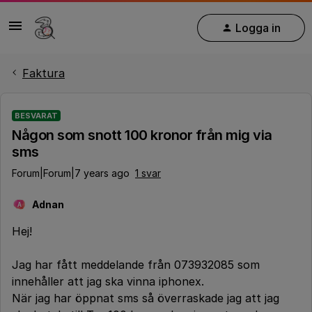
Logga in
Faktura
BESVARAT
Någon som snott 100 kronor från mig via
sms
Forum|Forum|7 years ago
1 svar
Adnan
A
Hej!
Jag har fått meddelande från 073932085 som
innehåller att jag ska vinna iphonex.
När jag har öppnat sms så överraskade jag att jag