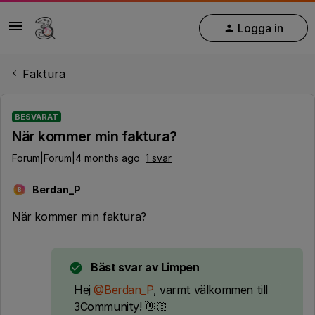
Logga in
Faktura
BESVARAT
När kommer min faktura?
Forum|Forum|4 months ago
1 svar
Berdan_P
B
När kommer min faktura?
Bäst svar av
Limpen
Hej ​
@Berdan_P
, varmt välkommen till
3Community! 👋🏻