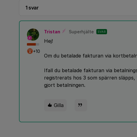
1 svar
Tristan
Superhjälte
SVAR
Hej!
+10
Om du betalade fakturan via kortbetal
Ifall du betalade fakturan via betalni
registrerats hos 3 som spärren släpps,
gjort betalningen.
Gilla