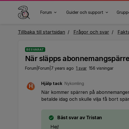
Forum
Guider och support
Grupp
Tillbaka till startsidan
Frågor och svar
Fakt
BESVARAT
När släpps abonnemangspärr
Forum|Forum|7 years ago
1 svar
156 visningar
Hjälp tack
Nykomling
H
När kommer spärren på abonnemangen
betalde idag och skulle vilja få bort sp
Bäst svar av
Tristan
Hej!