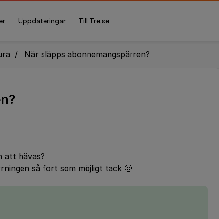
er
Uppdateringar
Till Tre.se
ura
När släpps abonnemangspärren?
en?
 att hävas?
ärrningen så fort som möjligt tack 🙂