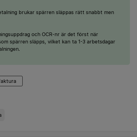
etalning brukar spärren släppas rätt snabbt men
alningsuppdrag och OCR-nr är det först när
som spärren släpps, vilket kan ta 1-3 arbetsdagar
alningen.
faktura
a