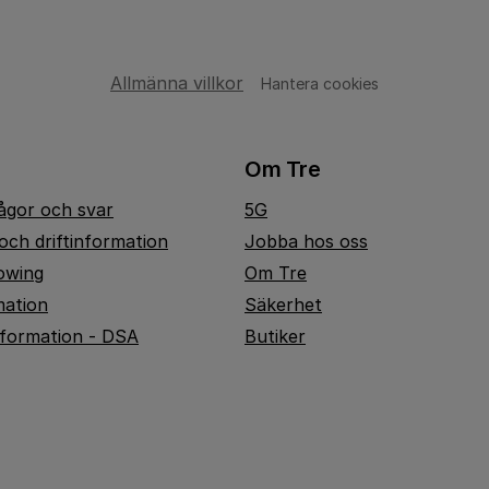
Allmänna villkor
Hantera cookies
Om Tre
rågor och svar
5G
och driftinformation
Jobba hos oss
owing
Om Tre
mation
Säkerhet
nformation - DSA
Butiker