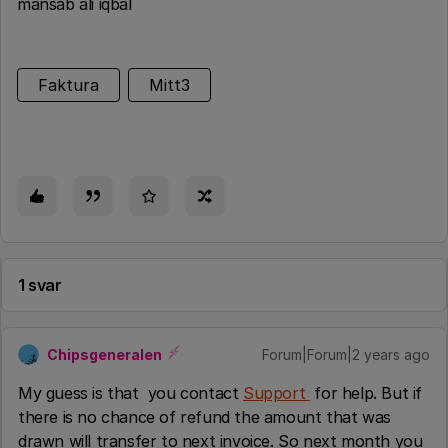
mansab ali iqbal
Faktura
Mitt3
1 svar
Chipsgeneralen
Forum|Forum|2 years ago
My guess is that you contact
Support
for help. But if
there is no chance of refund the amount that was
drawn will transfer to next invoice. So next month you