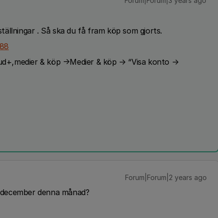
Forum|Forum|3 years ago
nställningar . Så ska du få fram köp som gjorts.
088
loud+,medier & köp →Medier & köp → “Visa konto →
Forum|Forum|2 years ago
 i december denna månad?