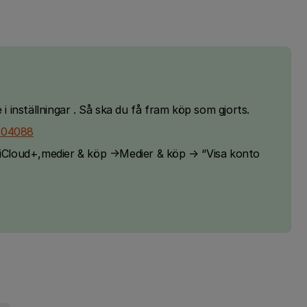
 i inställningar . Så ska du få fram köp som gjorts.
T204088
D,iCloud+,medier & köp →Medier & köp → “Visa konto