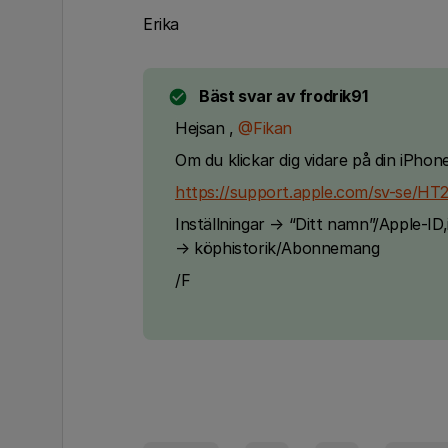
Erika
Bäst svar av
frodrik91
Hejsan ,
@Fikan
Om du klickar dig vidare på din iPhone
https://support.apple.com/sv-se/H
Inställningar → “Ditt namn”/Apple-I
→ köphistorik/Abonnemang
/F