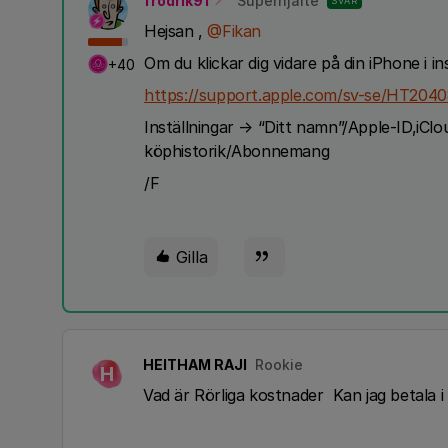
frodrik91
Superhjälte
SVAR
Hejsan ,
@Fikan
Om du klickar dig vidare på din iPhone i i
+40
https://support.apple.com/sv-se/HT204
Inställningar → “Ditt namn”/Apple-ID,iC
köphistorik/Abonnemang
/F
Gilla
HEITHAM RAJI
Rookie
H
Vad är Rörliga kostnader Kan jag betala