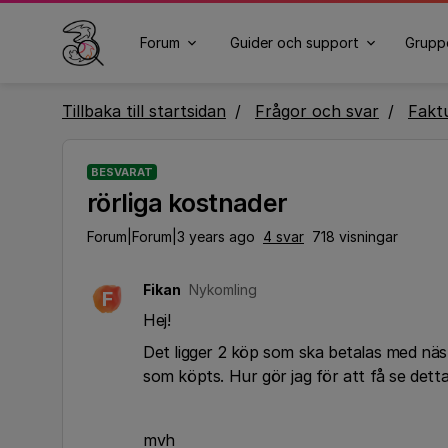
Forum
Guider och support
Grupp
Tillbaka till startsidan
Frågor och svar
Fakt
BESVARAT
rörliga kostnader
Forum|Forum|3 years ago
4 svar
718 visningar
Fikan
Nykomling
F
Hej!
Det ligger 2 köp som ska betalas med näs
som köpts. Hur gör jag för att få se detta
mvh