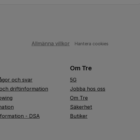
Allmänna villkor
Hantera cookies
Om Tre
rågor och svar
5G
och driftinformation
Jobba hos oss
owing
Om Tre
mation
Säkerhet
nformation - DSA
Butiker