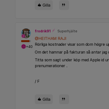
Gilla
frodrik91
Superhjälte
@HEITHAM RAJI
Rörliga kostnader visar som dom högre up
+40
Om det hamnar på fakturan så antar jag 
Titta som sagt under köp med Apple id und
prenumerationer .
/ F
Gilla