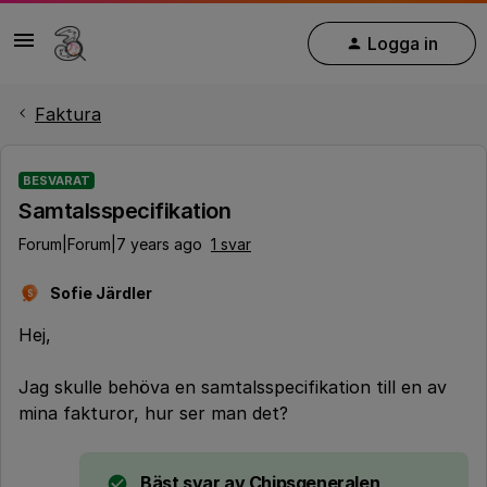
Logga in
Faktura
BESVARAT
Samtalsspecifikation
Forum|Forum|7 years ago
1 svar
Sofie Järdler
S
Hej,
Jag skulle behöva en samtalsspecifikation till en av
mina fakturor, hur ser man det?
Bäst svar av
Chipsgeneralen