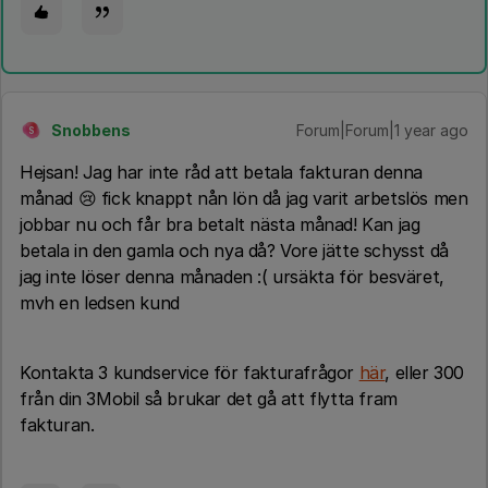
Snobbens
Forum|Forum|1 year ago
S
Hejsan! Jag har inte råd att betala fakturan denna
månad 😢 fick knappt nån lön då jag varit arbetslös men
jobbar nu och får bra betalt nästa månad! Kan jag
betala in den gamla och nya då? Vore jätte schysst då
jag inte löser denna månaden :( ursäkta för besväret,
mvh en ledsen kund
Kontakta 3 kundservice för fakturafrågor
här
, eller 300
från din 3Mobil så brukar det gå att flytta fram
fakturan.