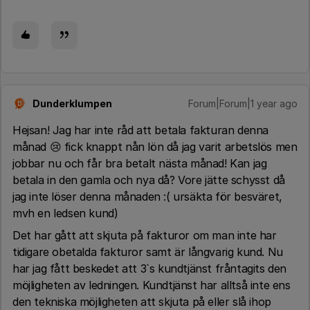
Dunderklumpen
Forum|Forum|1 year ago
D
Hejsan! Jag har inte råd att betala fakturan denna
månad 😢 fick knappt nån lön då jag varit arbetslös men
jobbar nu och får bra betalt nästa månad! Kan jag
betala in den gamla och nya då? Vore jätte schysst då
jag inte löser denna månaden :( ursäkta för besväret,
mvh en ledsen kund)
Det har gått att skjuta på fakturor om man inte har
tidigare obetalda fakturor samt är långvarig kund. Nu
har jag fått beskedet att 3`s kundtjänst fråntagits den
möjligheten av ledningen. Kundtjänst har alltså inte ens
den tekniska möjligheten att skjuta på eller slå ihop