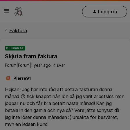
Logga in
Faktura
BESVARAT
Skjuta fram faktura
Forum|Forum|1 year ago
4 svar
Pierre91
P
Hejsan! Jag har inte råd att betala fakturan denna
månad 😢 fick knappt nån lön då jag varit arbetslös men
jobbar nu och får bra betalt nästa månad! Kan jag
betala in den gamla och nya då? Vore jätte schysst då
jag inte löser denna månaden :( ursäkta för besväret,
mvh en ledsen kund