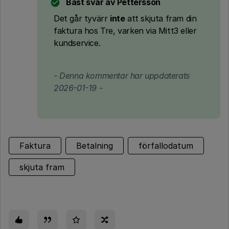
Bäst svar av
Pettersson
Det går tyvärr
inte
att skjuta fram din
faktura hos Tre, varken via Mitt3 eller
kundservice.
- Denna kommentar har uppdaterats
2026-01-19 -
Faktura
Betalning
förfallodatum
skjuta fram