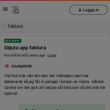
Logga in
Faktura
BESVARAT
Skjuta upp faktura
Forum|Forum|3 years ago
1 svar
Chrille9016
C
Hej fick inte nån lön den här månaden men har
deklarerat så jag får in pengar i början av nästa månad
tänkte om det gick att skjuta på fakturan så det inte blir
spärrat