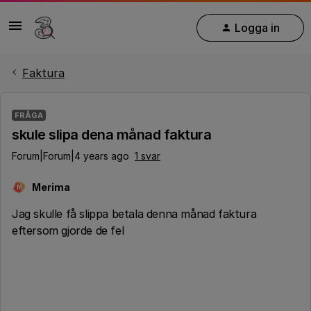
Logga in
Faktura
FRÅGA
skule slipa dena månad faktura
Forum|Forum|4 years ago
1 svar
Merima
M
Jag skulle få slippa betala denna månad faktura
eftersom gjorde de fel