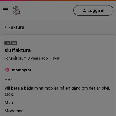
Logga in
Faktura
FRÅGA
slutfaktura
Forum|Forum|3 years ago
1 svar
momayrat
M
Hej!
Vill betala båda mina mobiler på en gång om det är okej,
tack.
Mvh
Mohamad