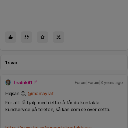
1 svar
frodrik91
Forum|Forum|3 years ago
Hejsan 🙂,
@momayrat
För att få hjälp med detta så får du kontakta
kundservice på telefon, så kan dom se över detta.
https://www.tre.se/support#kontaktaoss